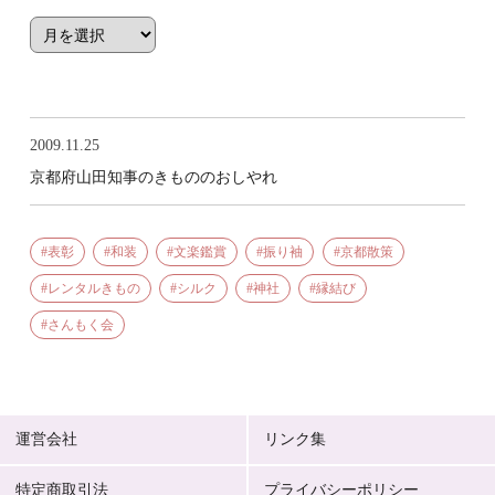
2009.11.25
京都府山田知事のきもののおしやれ
表彰
和装
文楽鑑賞
振り袖
京都散策
レンタルきもの
シルク
神社
縁結び
さんもく会
運営会社
リンク集
特定商取引法
プライバシーポリシー