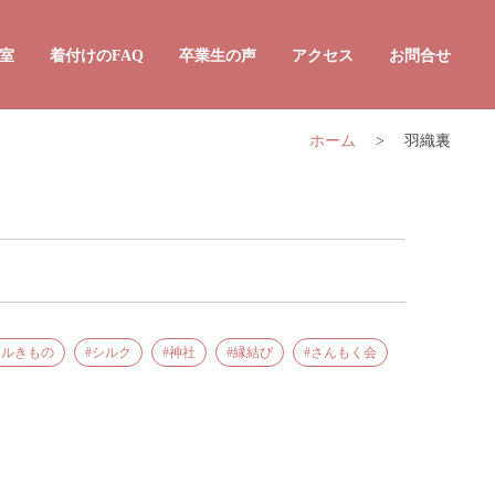
室
着付けのFAQ
卒業生の声
アクセス
お問合せ
ホーム
>
羽織裏
着付け10回コース
きもの着付け2日間集中コース
んたんきもの着付け教室
和装スタイリスト講座
タルきもの
シルク
神社
縁結び
さんもく会
かんたん着付け資格指導員講座