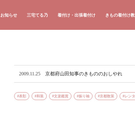
お知らせ
三宅てる乃
着付け・出張着付け
きもの着付け教
プロフィール
講演・セミナーのご相談
かんたん
オリジナル商品の販売
かんたん
男性のか
2009.11.25
京都府山田知事のきもののおしやれ
着付け・
表彰
和装
文楽鑑賞
振り袖
京都散策
レン
着付け・