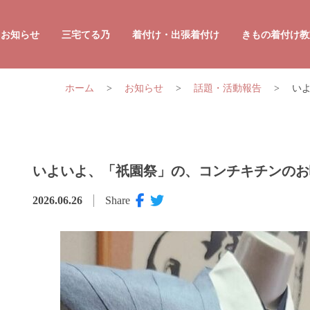
お知らせ
三宅てる乃
着付け・出張着付け
きもの着付け教
プロフィール
ホーム
>
お知らせ
>
話題・活動報告
>
い
講演・セミナーのご相談
かんたん
オリジナル商品の販売
かんたん
男性のか
いよいよ、「祇園祭」の、コンチキチンのお
2026.06.26
Share
着付け・
着付け・