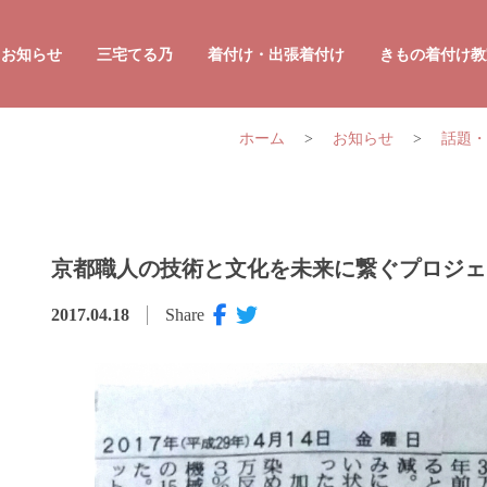
お知らせ
三宅てる乃
着付け・出張着付け
きもの着付け教
プロフィール
ホーム
>
お知らせ
>
話題・
講演・セミナーのご相談
かんたん
オリジナル商品の販売
かんたん
男性のか
京都職人の技術と文化を未来に繋ぐプロジェ
2017.04.18
Share
着付け・
着付け・