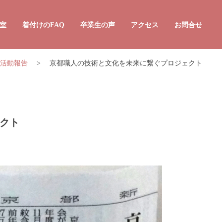
室
着付けのFAQ
卒業生の声
アクセス
お問合せ
活動報告
>
京都職人の技術と文化を未来に繋ぐプロジェクト
着付け10回コース
きもの着付け2日間集中コース
んたんきもの着付け教室
クト
和装スタイリスト講座
かんたん着付け資格指導員講座