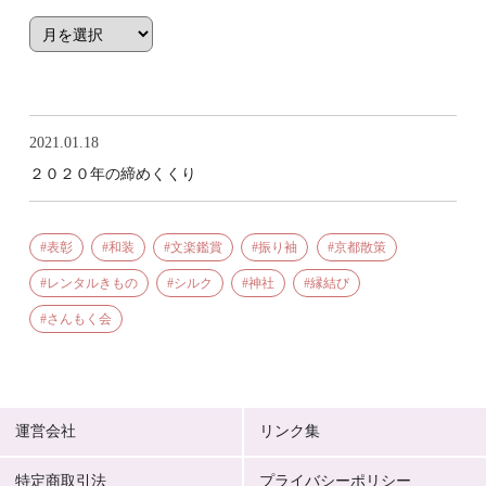
2021.01.18
２０２０年の締めくくり
表彰
和装
文楽鑑賞
振り袖
京都散策
レンタルきもの
シルク
神社
縁結び
さんもく会
運営会社
リンク集
特定商取引法
プライバシーポリシー