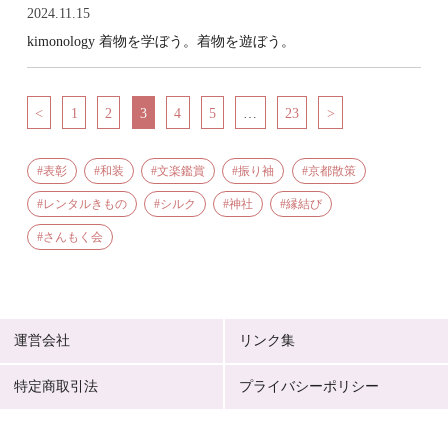
2024.11.15
kimonology 着物を学ぼう。着物を遊ぼう。
<
1
2
3
4
5
…
23
>
表彰
和装
文楽鑑賞
振り袖
京都散策
レンタルきもの
シルク
神社
縁結び
さんもく会
運営会社
リンク集
特定商取引法
プライバシーポリシー